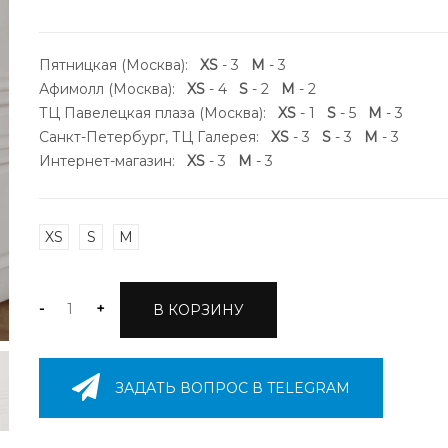
Пятницкая (Москва):
XS
- 3
M
- 3
Афимолл (Москва):
XS
- 4
S
- 2
M
- 2
ТЦ Павелецкая плаза (Москва):
XS
- 1
S
- 5
M
- 3
Санкт-Петербург, ТЦ Галерея:
XS
- 3
S
- 3
M
- 3
Интернет-магазин:
XS
- 3
M
- 3
XS
S
M
-
+
В КОРЗИНУ
ЗАДАТЬ ВОПРОС В TELEGRAM