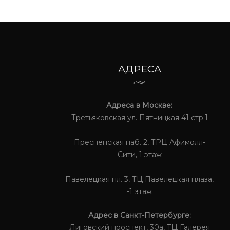
АДРЕСА
Адреса в Москве:
Третьяковская ул. Пятницкая 41 стр.1
Пресненская наб. 2, ТРЦ Афимолл-
Сити, 1 этаж
Павелецкая пл. 3, ТЦ Павелецкая плаза,
-1 этаж
Адрес в Санкт-Петербурге:
Лиговский проспект, 30а, ТЦ Галерея