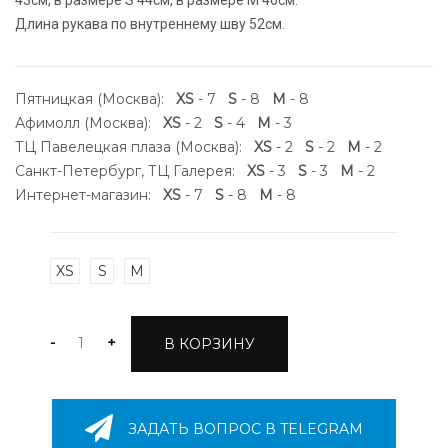
43cм, в размере S 44cм, в размере М 46см.
Длина рукава по внутреннему шву 52см.
Пятницкая (Москва):
XS
- 7
S
- 8
M
- 8
Афимолл (Москва):
XS
- 2
S
- 4
M
- 3
ТЦ Павелецкая плаза (Москва):
XS
- 2
S
- 2
M
- 2
Санкт-Петербург, ТЦ Галерея:
XS
- 3
S
- 3
M
- 2
Интернет-магазин:
XS
- 7
S
- 8
M
- 8
XS
S
M
-
+
В КОРЗИНУ
ЗАДАТЬ ВОПРОС В TELEGRAM