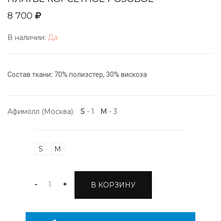
8 700
В наличии:
Да
Состав ткани
:
70% полиэстер, 30% вискоза
Афимолл (Москва):
S
- 1
M
- 3
S
M
-
+
В КОРЗИНУ