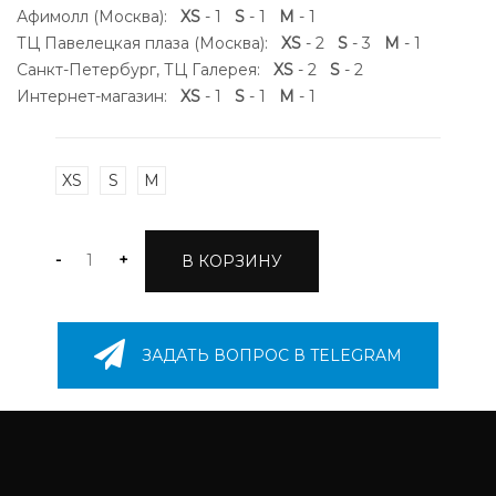
Афимолл (Москва):
XS
- 1
S
- 1
M
- 1
ТЦ Павелецкая плаза (Москва):
XS
- 2
S
- 3
M
- 1
Санкт-Петербург, ТЦ Галерея:
XS
- 2
S
- 2
Интернет-магазин:
XS
- 1
S
- 1
M
- 1
XS
S
M
-
+
В КОРЗИНУ
ЗАДАТЬ ВОПРОС В TELEGRAM