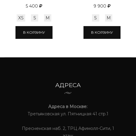
5 400
9 900
XS
S
M
S
M
В КОРЗИНУ
В КОРЗИНУ
АДРЕСА
Адреса в Москве:
Третьяковская ул. Пятницкая 41 стр.1
Пресненская наб. 2, ТРЦ Афимолл-Сити, 1
этаж