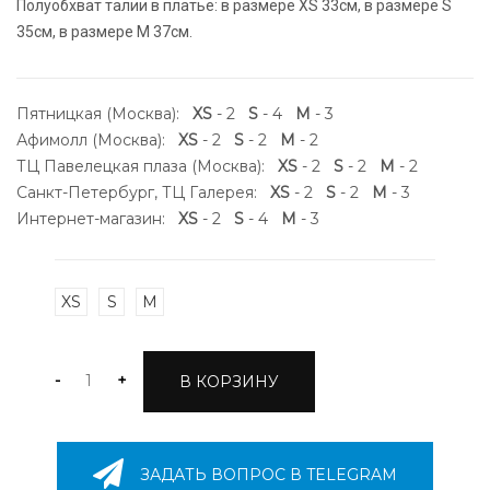
Полуобхват талии в платье: в размере XS 33cм, в размере S
35cм, в размере М 37см.
Пятницкая (Москва):
XS
- 2
S
- 4
M
- 3
Афимолл (Москва):
XS
- 2
S
- 2
M
- 2
ТЦ Павелецкая плаза (Москва):
XS
- 2
S
- 2
M
- 2
Санкт-Петербург, ТЦ Галерея:
XS
- 2
S
- 2
M
- 3
Интернет-магазин:
XS
- 2
S
- 4
M
- 3
XS
S
M
-
+
В КОРЗИНУ
ЗАДАТЬ ВОПРОС В TELEGRAM