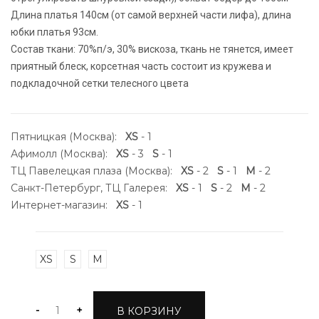
Длина платья 140см (от самой верхней части лифа), длина
юбки платья 93см.
Состав ткани: 70%п/э, 30% вискоза, ткань не тянется, имеет
приятный блеск, корсетная часть состоит из кружева и
подкладочной сетки телесного цвета
Пятницкая (Москва):
XS
- 1
Афимолл (Москва):
XS
- 3
S
- 1
ТЦ Павелецкая плаза (Москва):
XS
- 2
S
- 1
M
- 2
Санкт-Петербург, ТЦ Галерея:
XS
- 1
S
- 2
M
- 2
Интернет-магазин:
XS
- 1
XS
S
M
-
+
В КОРЗИНУ