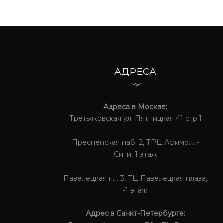
АДРЕСА
Адреса в Москве:
Третьяковская ул. Пятницкая 41 стр.1
Пресненская наб. 2, ТРЦ Афимолл-
Сити, 1 этаж
Павелецкая пл. 3, ТЦ Павелецкая плаза,
-1 этаж
Адрес в Санкт-Петербурге: