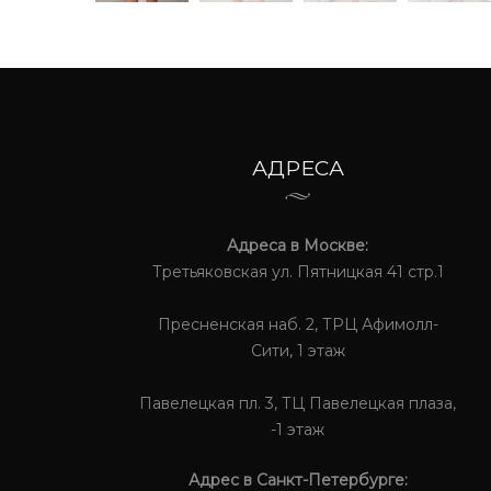
АДРЕСА
Адреса в Москве:
Третьяковская ул. Пятницкая 41 стр.1
Пресненская наб. 2, ТРЦ Афимолл-
Сити, 1 этаж
Павелецкая пл. 3, ТЦ Павелецкая плаза,
-1 этаж
Адрес в Санкт-Петербурге: