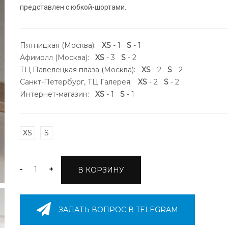
представлен с юбкой-шортами.
Пятницкая (Москва):
XS
- 1
S
- 1
Афимолл (Москва):
XS
- 3
S
- 2
ТЦ Павелецкая плаза (Москва):
XS
- 2
S
- 2
Санкт-Петербург, ТЦ Галерея:
XS
- 2
S
- 2
Интернет-магазин:
XS
- 1
S
- 1
XS
S
-
+
В КОРЗИНУ
ЗАДАТЬ ВОПРОС В TELEGRAM