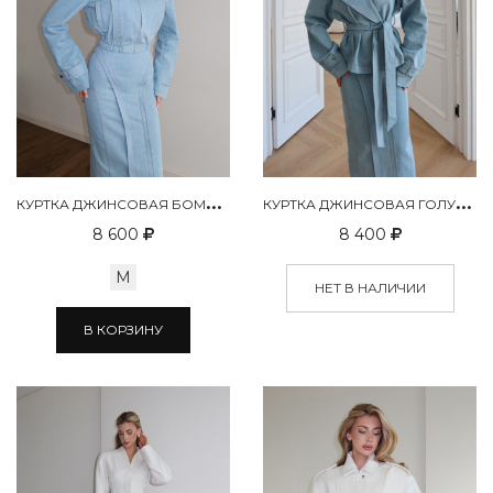
К
УРТКА ДЖИНСОВАЯ БОМБЕР ГОЛУБОЙ
К
УРТКА ДЖИНСОВАЯ ГОЛУБОЙ
8 600
8 400
M
НЕТ В НАЛИЧИИ
В КОРЗИНУ