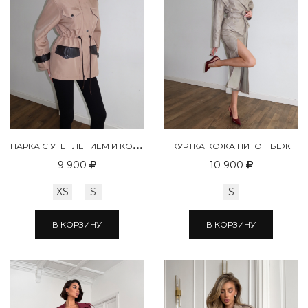
П
АРКА С УТЕПЛЕНИЕМ И КОЖ ВСТАВКАМИ
КУРТКА КОЖА ПИТОН БЕЖ
9 900
10 900
XS
S
S
В КОРЗИНУ
В КОРЗИНУ